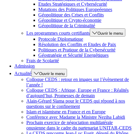
Etudes Stratégiques et Cybersécurité
Mutations des Politiques Europeéennes
Géopolitique des Crises et Conflits
Géopolitique et Crypto-économie
Géopolitique de la Criminalité
Les programmes courts certifiants
Ouvrir le menu
Protocole Diplomatique
Résolution des Conflits et Etudes de Paix
Politiques et Pratique de la Cybersécurité
Géostratégie et Sécurité Energétiques
Frais de Scolarité
Admission
Actualité
Ouvrir le menu
Colloque CEDS : retour en images sur l’évènement de
l’année !
Colloque CEDS : Afrique, Europe et France : Réalités
d’aujourd’hui, Promesses de demain
Alain-Gérard Slama pour le CEDS qui répond à nos
questions sur le confinement
Islam et islamisme en France et en Europe
Conférence avec Madame la Ministre Neziha Labidi
Prochain exercice de négociation multilatérale
onusienne dans le cadre du partenariat UNITAR-CEDS
Le CEDS rencontre Jean-Luc Fugit, député du Rhône