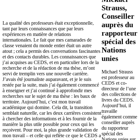
Strauss,
Conseiller
La qualité des professeurs était exceptionnelle,
auprès du
tant par leurs connaissances que par leurs
rapporteur
expériences en matière de relations
internationales. Le fait que mes camarades de
spécial des
classe venaient du monde entier était un autre
Nations
atout ; cela a permis des conversations fascinantes
et des contacts durables. Les connaissances que
unies
j’ai acquises au CEDS, et en particulier lors de la
recherche et de la rédaction de ma thèse, m’ont
Michael Strauss
servi de tremplin vers une nouvelle carrière.
est professeur au
J’avais été journaliste auparavant, et je le suis
CEDS et co-
restée par la suite, mais j’ai également commencé
directeur de l’une
à enseigner et j’ai continué à approfondir mes
des collections de
recherches sur le sujet de ma thèse : les baux de
livres du CEDS.
territoire. Aujourd’hui, c’est mon travail
Aujourd’hui, il
académique qui domine. Cela dit, la transition
travaille
semblait naturelle, car les deux carrières consistent
également comme
à chercher des informations et à les fournir de la
conseiller auprès
manière la plus utile possible pour ceux qui les
du rapporteur
reçoivent. Pour moi, la plus grande validation de
spécial des
mon travail – et celle qui reflète ce que le CEDS a
Nations unies sur