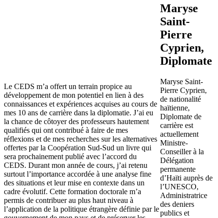
Maryse
Saint-
Pierre
Cyprien,
Diplomate
Maryse Saint-
Le CEDS m’a offert un terrain propice au
Pierre Cyprien,
développement de mon potentiel en lien à des
de nationalité
connaissances et expériences acquises au cours de
haïtienne,
mes 10 ans de carrière dans la diplomatie. J’ai eu
Diplomate de
la chance de côtoyer des professeurs hautement
carrière est
qualifiés qui ont contribué à faire de mes
actuellement
réflexions et de mes recherches sur les alternatives
Ministre-
offertes par la Coopération Sud-Sud un livre qui
Conseiller à la
sera prochainement publié avec l’accord du
Délégation
CEDS. Durant mon année de cours, j’ai retenu
permanente
surtout l’importance accordée à une analyse fine
d’Haïti auprès de
des situations et leur mise en contexte dans un
l’UNESCO,
cadre évolutif. Cette formation doctorale m’a
Administratrice
permis de contribuer au plus haut niveau à
des deniers
l’application de la politique étrangère définie par le
publics et
gouvernement de mon pays et de préserver les