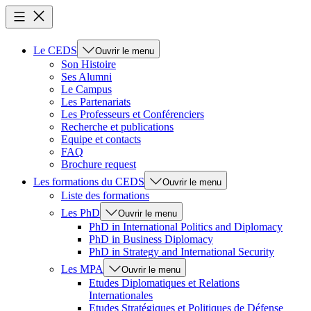
Le CEDS
Ouvrir le menu
Son Histoire
Ses Alumni
Le Campus
Les Partenariats
Les Professeurs et Conférenciers
Recherche et publications
Equipe et contacts
FAQ
Brochure request
Les formations du CEDS
Ouvrir le menu
Liste des formations
Les PhD
Ouvrir le menu
PhD in International Politics and Diplomacy
PhD in Business Diplomacy
PhD in Strategy and International Security
Les MPA
Ouvrir le menu
Etudes Diplomatiques et Relations
Internationales
Etudes Stratégiques et Politiques de Défense