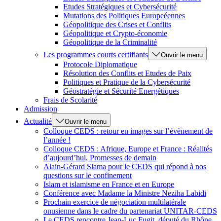
Etudes Stratégiques et Cybersécurité
Mutations des Politiques Europeéennes
Géopolitique des Crises et Conflits
Géopolitique et Crypto-économie
Géopolitique de la Criminalité
Les programmes courts certifiants
Ouvrir le menu
Protocole Diplomatique
Résolution des Conflits et Etudes de Paix
Politiques et Pratique de la Cybersécurité
Géostratégie et Sécurité Energétiques
Frais de Scolarité
Admission
Actualité
Ouvrir le menu
Colloque CEDS : retour en images sur l’évènement de
l’année !
Colloque CEDS : Afrique, Europe et France : Réalités
d’aujourd’hui, Promesses de demain
Alain-Gérard Slama pour le CEDS qui répond à nos
questions sur le confinement
Islam et islamisme en France et en Europe
Conférence avec Madame la Ministre Neziha Labidi
Prochain exercice de négociation multilatérale
onusienne dans le cadre du partenariat UNITAR-CEDS
Le CEDS rencontre Jean-Luc Fugit, député du Rhône