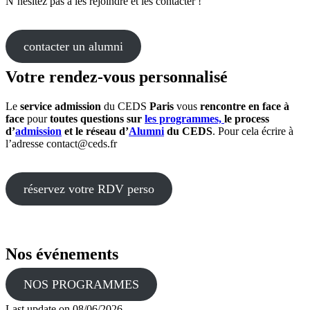
N’hésitez pas à les rejoindre et les contacter !
contacter un alumni
Votre rendez-vous personnalisé
Le
service admission
du CEDS
Paris
vous
rencontre en face à
face
pour
toutes questions sur
les programmes,
le process
d’
admission
et le réseau d’
Alumni
du CEDS
. Pour cela écrire à
l’adresse contact@ceds.fr
réservez votre RDV perso
Nos événements
NOS PROGRAMMES
Last update on
08/06/2026