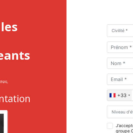
les
Civilité *
geants
IONAL
tation
+33
Niveau d'é
J’accepte
groupe O