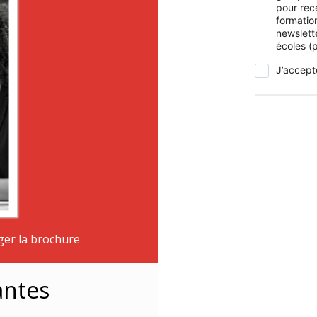
pour rec
formation
newslett
écoles (p
J’accept
ger la brochure
antes